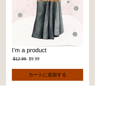
I'm a product
通
セ
 $12.99 
$9.99
常
ー
価
ル
カートに追加する
格
価
格
I'm a product overview. Here you can 
write more information about your 
product. Buyers like to know what they’re 
getting before they purchase.
Details